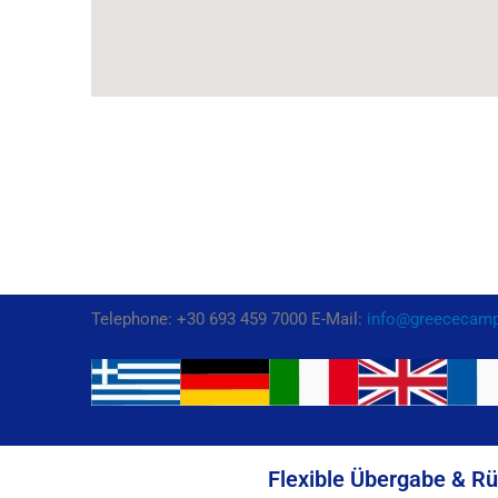
Telephone: +30 693 459 7000 E-Mail:
info@greececam
Flexible Übergabe & R