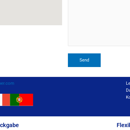
per.com
L
Da
K
ückgabe
Flexi