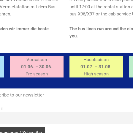
 Vermietstation mit dem Bus
until 17:00 at the rental station
ahren.
bus X96/X97 or the cab service 
nden wir immer die beste
The bus lines run around the clo
you.
Vorsaison
Hauptsaison
01.06. – 30.06.
01.07. – 31.08.
Pre-season
High season
ribe to our newsletter
il