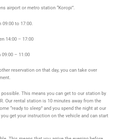
ns airport or metro station “Koropi”.
 09:00 to 17:00.
en 14:00 – 17:00
 09:00 – 11:00
other reservation on that day, you can take over
ement.
o possible. This means you can get to our station by
. Our rental station is 10 minutes away from the
ome “ready to sleep” and you spend the night at our
 you get your instruction on the vehicle and can start
ble. This means that you arrive the evening before