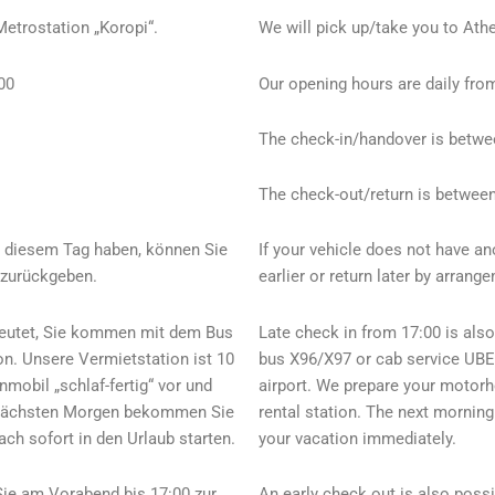
etrostation „Koropi“.
We will pick up/take you to Athe
00
Our opening hours are daily from
The check-in/handover is betwe
The check-out/return is between
an diesem Tag haben, können Sie
If your vehicle does not have an
 zurückgeben.
earlier or return later by arrang
edeutet, Sie kommen mit dem Bus
Late check in from 17:00 is als
n. Unsere Vermietstation ist 10
bus X96/X97 or cab service UBER
mobil „schlaf-fertig“ vor und
airport. We prepare your motorh
m nächsten Morgen bekommen Sie
rental station. The next morning
h sofort in den Urlaub starten.
your vacation immediately.
Sie am Vorabend bis 17:00 zur
An early check out is also possi