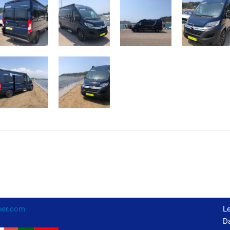
per.com
L
Da