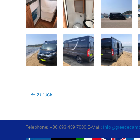
←
zurück
Telephone: +30 693 459 7000 E-Mail:
info@greececam