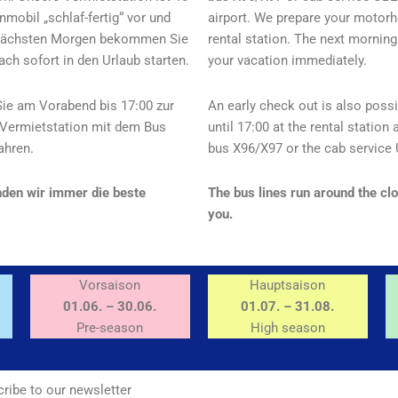
mobil „schlaf-fertig“ vor und
airport. We prepare your motorh
m nächsten Morgen bekommen Sie
rental station. The next morning
h sofort in den Urlaub starten.
your vacation immediately.
Sie am Vorabend bis 17:00 zur
An early check out is also possi
 Vermietstation mit dem Bus
until 17:00 at the rental station
ahren.
bus X96/X97 or the cab service 
nden wir immer die beste
The bus lines run around the clo
you.
Vorsaison
Hauptsaison
01.06. – 30.06.
01.07. – 31.08.
Pre-season
High season
ribe to our newsletter