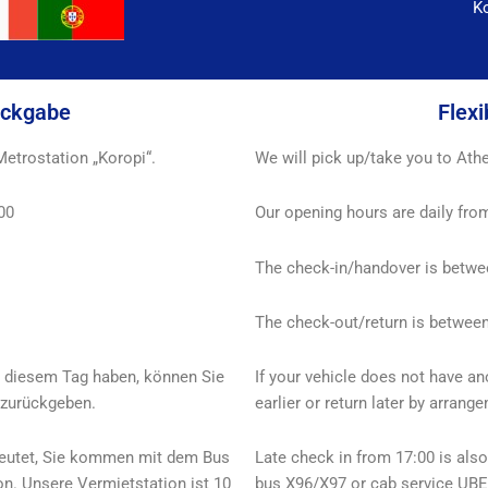
K
ückgabe
Flexi
etrostation „Koropi“.
We will pick up/take you to Athe
00
Our opening hours are daily from
The check-in/handover is betwe
The check-out/return is between
an diesem Tag haben, können Sie
If your vehicle does not have an
 zurückgeben.
earlier or return later by arrang
edeutet, Sie kommen mit dem Bus
Late check in from 17:00 is als
n. Unsere Vermietstation ist 10
bus X96/X97 or cab service UBER