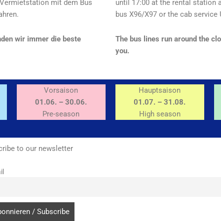
 Vermietstation mit dem Bus
until 17:00 at the rental station
ahren.
bus X96/X97 or the cab service 
nden wir immer die beste
The bus lines run around the clo
you.
Vorsaison
Hauptsaison
01.06. – 30.06.
01.07. – 31.08.
Pre-season
High season
ribe to our newsletter
il