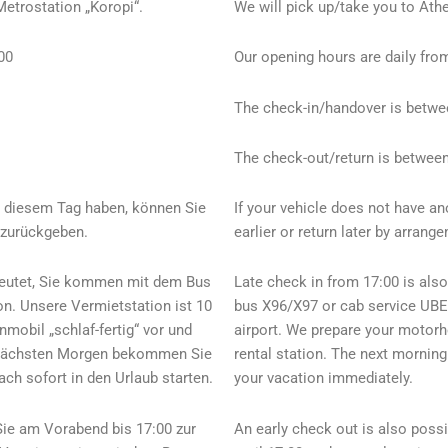
etrostation „Koropi“.
We will pick up/take you to Athe
00
Our opening hours are daily from
The check-in/handover is betwe
The check-out/return is between
an diesem Tag haben, können Sie
If your vehicle does not have an
 zurückgeben.
earlier or return later by arrang
edeutet, Sie kommen mit dem Bus
Late check in from 17:00 is als
n. Unsere Vermietstation ist 10
bus X96/X97 or cab service UBER
mobil „schlaf-fertig“ vor und
airport. We prepare your motorh
m nächsten Morgen bekommen Sie
rental station. The next morning
h sofort in den Urlaub starten.
your vacation immediately.
Sie am Vorabend bis 17:00 zur
An early check out is also possi