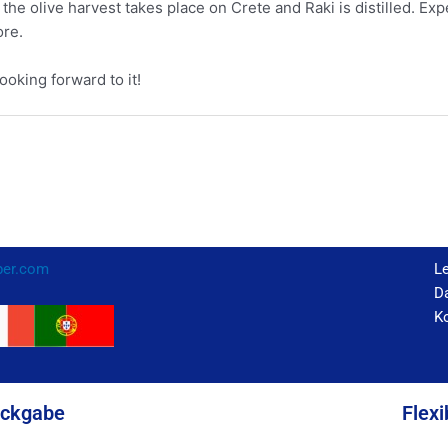
the olive harvest takes place on Crete and Raki is distilled. Ex
ore.
ooking forward to it!
per.com
L
Da
K
ückgabe
Flexi