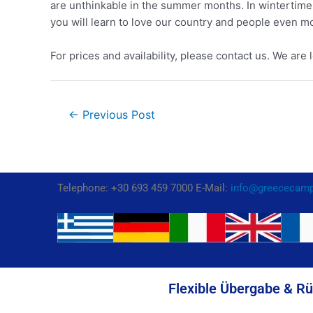
are unthinkable in the summer months. In wintertime 
you will learn to love our country and people even m
For prices and availability, please contact us. We are l
←
Previous Post
Telephone: +30 693 459 7000 E-Mail:
info@greececam
Flexible Übergabe & R